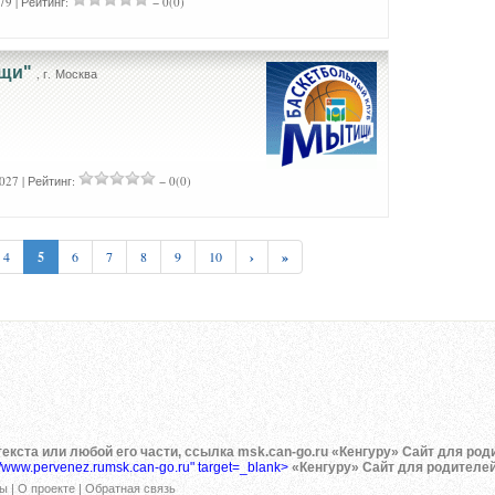
79 | Рейтинг:
− 0(0)
ищи"
, г. Москва
027 | Рейтинг:
− 0(0)
4
5
6
7
8
9
10
›
»
екста или любой его части, ссылка msk.can-go.ru «Кенгуру» Сайт для род
://www.pervenez.rumsk.can-go.ru" target=_blank>
«Кенгуру» Сайт для родителей
ы |
О проекте
|
Обратная связь