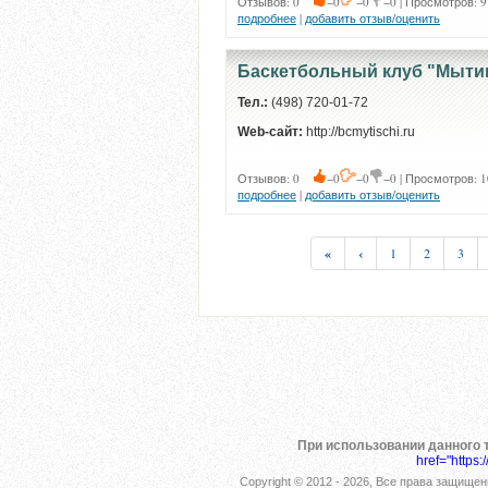
Отзывов: 0
−0
−0
−0 | Просмотров: 9
подробнее
|
добавить отзыв/оценить
Баскетбольный клуб "Мыт
Тел.:
(498) 720-01-72
Web-сайт:
http://bcmytischi.ru
Отзывов: 0
−0
−0
−0 | Просмотров: 1
подробнее
|
добавить отзыв/оценить
«
‹
1
2
3
При использовании данного т
href="https
Copyright © 2012 -
2026
, Все права защищен