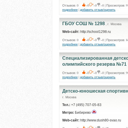
Отзывов: 0
−0
−0
−0 | Просмотров: 9
подробнее
|
добавить отзыв/оценить
ГБОУ СОШ № 1298
, г. Москва
Web-сайт:
http://school1298.ru
Отзывов: 0
−0
−0
−0 | Просмотров: 8
подробнее
|
добавить отзыв/оценить
Специализированная детск
олимпийского резерва №71 
Отзывов: 0
−0
−0
−0 | Просмотров: 9
подробнее
|
добавить отзыв/оценить
Детско-юношеская спортивн
г. Москва
Тел.:
+7 (495) 707-05-83
Метро:
Бибирево
Web-сайт:
http://www.dush80-svao.ru