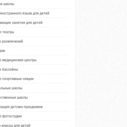
ые школы
иностранного языка для детей
ающие занятия для детей
е театры
 развлечений
рки
е медицинские центры
е бассейны
е спортивные секции
альные школы
ественные школы
зация детских праздников
е фотостудии
-классы для детей