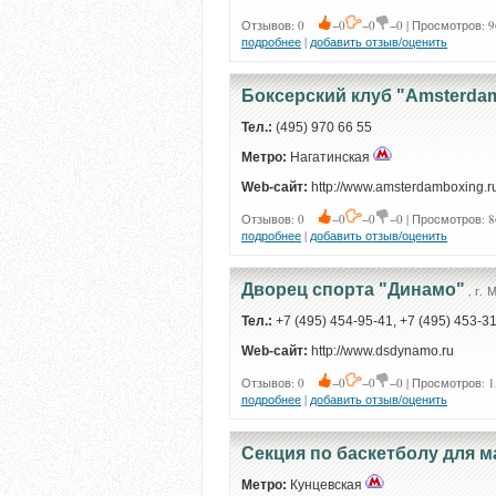
Отзывов: 0
−0
−0
−0 | Просмотров: 9
подробнее
|
добавить отзыв/оценить
Боксерский клуб "Amsterdam
Тел.:
(495) 970 66 55
Метро:
Нагатинская
Web-сайт:
http://www.amsterdamboxing.r
Отзывов: 0
−0
−0
−0 | Просмотров: 8
подробнее
|
добавить отзыв/оценить
Дворец спорта "Динамо"
, г. 
Тел.:
+7 (495) 454-95-41, +7 (495) 453-3
Web-сайт:
http://www.dsdynamo.ru
Отзывов: 0
−0
−0
−0 | Просмотров: 1
подробнее
|
добавить отзыв/оценить
Секция по баскетболу для м
Метро:
Кунцевская