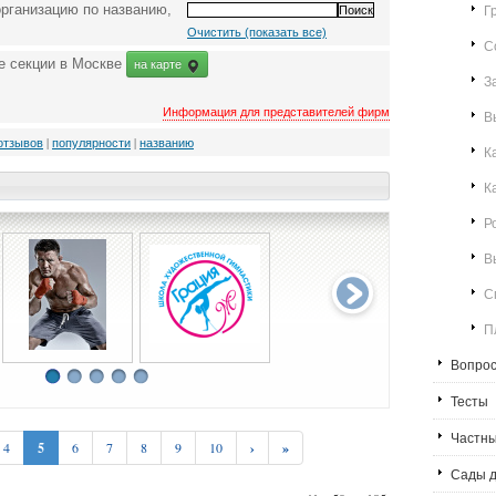
рганизацию по названию,
Г
Очистить (показать все)
С
е секции в Москве
на карте
З
Информация для представителей фирм
В
отзывов
|
популярности
|
названию
К
К
Р
В
С
П
Вопрос
Тесты
Частны
4
5
6
7
8
9
10
›
»
Сады д