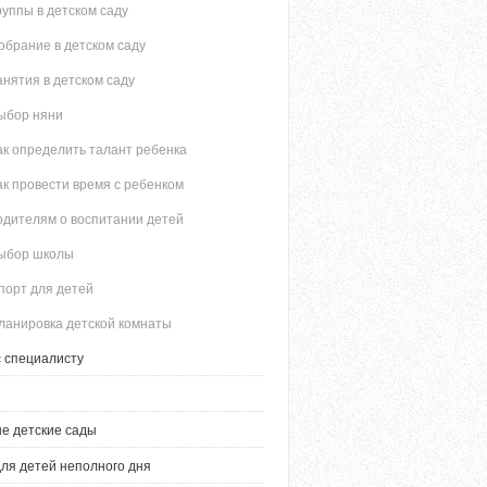
руппы в детском саду
обрание в детском саду
анятия в детском саду
ыбор няни
ак определить талант ребенка
ак провести время с ребенком
одителям о воспитании детей
ыбор школы
порт для детей
ланировка детской комнаты
 специалисту
е детские сады
ля детей неполного дня