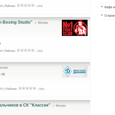
60 | Рейтинг:
− 0(0)
Кафе и
О проек
 Boxing Studio"
, г. Москва
u
69 | Рейтинг:
− 0(0)
Москва
1-76
523 | Рейтинг:
− 0(0)
альчиков в СК "Классик"
, г. Москва