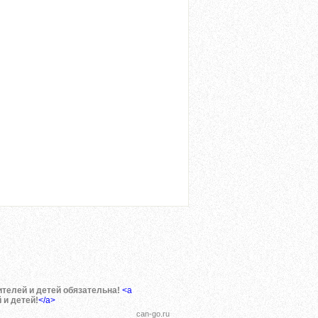
ителей и детей обязательна!
<a
 и детей!
</a>
can-go.ru