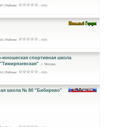
89 | Рейтинг:
− 0(0)
68 | Рейтинг:
− 0(0)
о-юношеская спортивная школа
"Тимирязевская"
, г. Москва
04 | Рейтинг:
− 0(0)
ая школа № 80 "Бибирево"
,