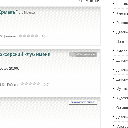
41—50 из 185.
Частн
"Ермакъ"
, г. Москва
Курсы 
Развив
u
Детски
60 | Рейтинг:
− 0(0)
Центры
Аквапа
оксерский клуб имени
Детски
00 до 20:00.
Детски
Детски
183 | Рейтинг:
− 0(0)
Музык
Худож
Органи
Детски
Мастер