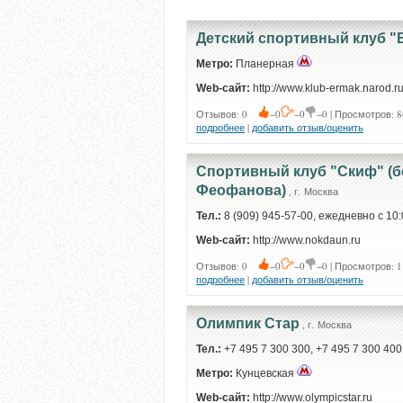
Детский спортивный клуб 
Метро:
Планерная
Web-сайт:
http://www.klub-ermak.narod.r
Отзывов: 0
−0
−0
−0 | Просмотров: 8
подробнее
|
добавить отзыв/оценить
Спортивный клуб "Скиф" (б
Феофанова)
, г. Москва
Тел.:
8 (909) 945-57-00, ежедневно с 10:
Web-сайт:
http://www.nokdaun.ru
Отзывов: 0
−0
−0
−0 | Просмотров: 1
подробнее
|
добавить отзыв/оценить
Олимпик Стар
, г. Москва
Тел.:
+7 495 7 300 300, +7 495 7 300 400
Метро:
Кунцевская
Web-сайт:
http://www.olympicstar.ru