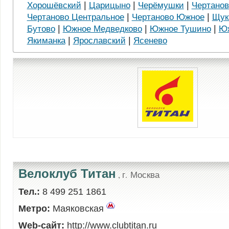
|
|
|
Хорошёвский
Царицыно
Черёмушки
Чертанов
|
|
Чертаново Центральное
Чертаново Южное
Щук
|
|
|
Бутово
Южное Медведково
Южное Тушино
Юж
|
|
Якиманка
Ярославский
Ясенево
Велоклуб Титан
, г. Москва
Тел.:
8 499 251 1861
Метро:
Маяковская
Web-сайт:
http://www.clubtitan.ru