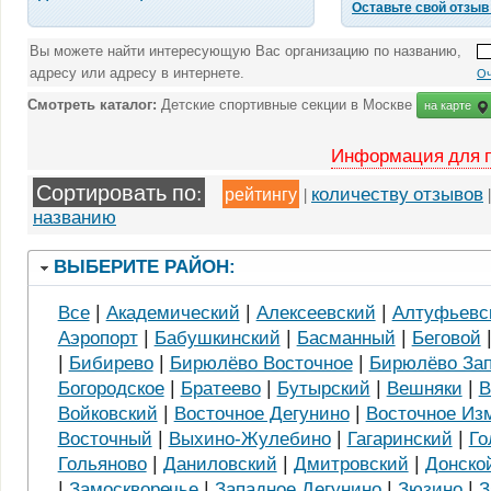
Оставьте свой отзыв
Вы можете найти интересующую Вас организацию по названию,
адресу или адресу в интернете.
Оч
Смотреть каталог:
Детские спортивные секции в Москве
на карте
Информация для 
Сортировать по:
рейтингу
|
количеству отзывов
названию
ВЫБЕРИТЕ РАЙОН:
|
|
|
Все
Академический
Алексеевский
Алтуфьевс
|
|
|
Аэропорт
Бабушкинский
Басманный
Беговой
|
|
|
Бибирево
Бирюлёво Восточное
Бирюлёво За
|
|
|
|
Богородское
Братеево
Бутырский
Вешняки
В
|
|
Войковский
Восточное Дегунино
Восточное Из
|
|
|
Восточный
Выхино-Жулебино
Гагаринский
Го
|
|
|
Гольяново
Даниловский
Дмитровский
Донско
|
|
|
|
Замоскворечье
Западное Дегунино
Зюзино
З