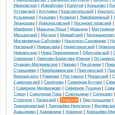
|
|
|
|
Ивановское
Измайлово
Капотня
Коньково
Ко
|
|
|
Ухтомский
Котловка
Красносельский
Крылатс
|
|
|
|
Кузьминки
Кунцево
Куркино
Левобережный
|
|
Лианозово
Ломоносовский
Лосиноостровский
|
|
|
Марфино
Марьина Роща
Марьино
Матушкино
|
|
|
Мещанский
Митино
Можайский
Молжаниновс
|
|
Москворечье-Сабурово
Нагатино-Садовники
На
|
|
|
Нагорный
Некрасовка
Нижегородский
Новогир
|
|
|
Новокосино
Ново-Переделкино
Обручевский
|
|
Северное
Орехово-Борисово Южное
Останкин
|
|
|
Очаково-Матвеевское
Перово
Печатники
Покр
|
|
|
Стрешнево
Преображенское
Пресненский
Про
|
|
|
|
Вернадского
Раменки
Ростокино
Рязанский
С
|
|
|
Савёловский
Свиблово
Северное Бутово
Сев
|
|
|
Северное Медведково
Северное Тушино
Севе
|
|
|
Сокол
Соколиная Гора
Сокольники
Солнцево
|
|
|
|
Строгино
Таганский
Тверской
Текстильщики
|
|
Тимирязевский
Тропарёво-Никулино
Филёвски
|
|
|
Давыдково
Хамовники
Ховрино
Хорошёво-Мн