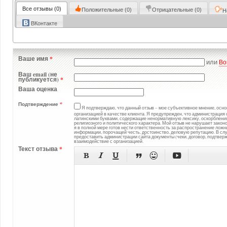
Все
отзывы
(0)
Положительные
(0)
Отрицательные
(0)
Н
ВКонтакте
Ваше имя
*
или
Во
Ваш email (не
публикуется)
*
Ваша оценка
Подтверждение
*
Я подтверждаю, что данный отзыв – мое субъективное мнение, осн
организацией в качестве клиента. Я предупрежден, что администрация
латинскими буквами, содержащие ненормативную лексику, оскорбления
религиозного и политического характера. Мой отзыв не нарушает закон
я в полной мере готов нести ответственность за распространение ложн
информации, порочащей честь, достоинство, деловую репутацию. В слу
предоставить администрации сайта документы (чеки, договор, подтвер
взаимодействие с организацией.
Текст отзыва
*





