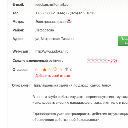
E-mail:
judokan.ru@gmail.com
Тел.:
+7(925)88-218-66; +7(926)327-10-58
Метро:
Электрозаводская
Район:
Лефортово
Адрес:
ул. Матросская Тишина
Посм
к
Web-сайт:
http://www.judokan.ru
Средне взвешенный рейтинг:
− 0(0)
Отзывов:
0
−0
−0
−0
Добавить свой отзыв
Описание:
Приглашаем на занятия по дзюдо, самбо, боксу.
В нашем клубе ребята изучают современную систему сам
использовать энергию нападающего, закаляют тело и во
Единоборства учат контролировать действия окружающих
обеспечения собственной безопасности.