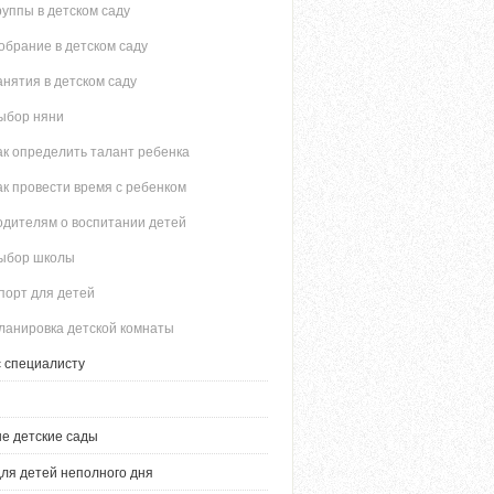
руппы в детском саду
обрание в детском саду
анятия в детском саду
ыбор няни
ак определить талант ребенка
ак провести время с ребенком
одителям о воспитании детей
ыбор школы
порт для детей
ланировка детской комнаты
 специалисту
е детские сады
ля детей неполного дня