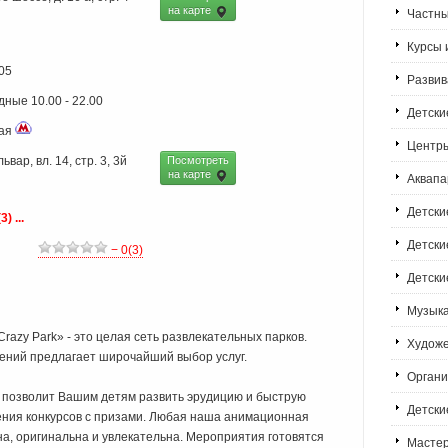
на карте
Частн
Курсы 
-05
Развив
дные 10.00 - 22.00
Детски
кая
Центры
вар, вл. 14, стр. 3, 3й
Посмотреть
на карте
Аквапа
Детски
 ...
Детски
− 0(3)
Детски
Музык
razy Park» - это целая сеть развлекательных парков.
Худож
ений предлагает широчайший выбор услуг.
Органи
позволит Вашим детям развить эрудицию и быструю
Детски
ения конкурсов с призами. Любая наша анимационная
а, оригинальна и увлекательна. Мероприятия готовятся
Мастер