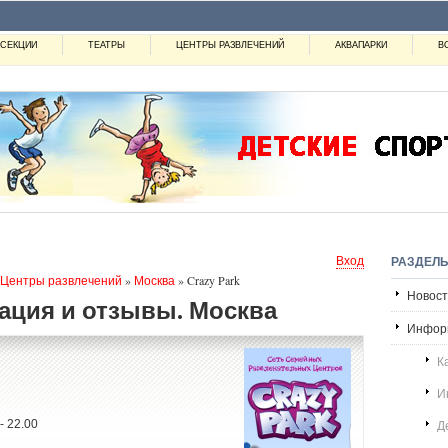
СЕКЦИИ
ТЕАТРЫ
ЦЕНТРЫ РАЗВЛЕЧЕНИЙ
АКВАПАРКИ
В
Вход
РАЗДЕЛ
Центры развлечений
»
Москва
»
Crazy Park
Новости
мация и отзывы. Москва
Инфор
К
И
- 22.00
Д