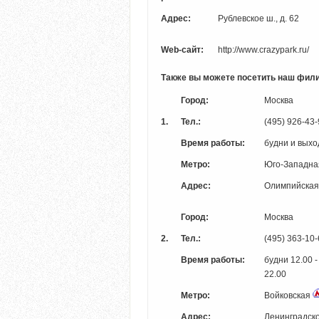
Адрес:
Рублевское ш., д. 62
Web-сайт:
http://www.crazypark.ru/
Также вы можете посетить наш фил
Город:
Москва
1.
Тел.:
(495) 926-43
Время работы:
будни и выхо
Метро:
Юго-Западн
Адрес:
Олимпийская д
Город:
Москва
2.
Тел.:
(495) 363-10
Время работы:
будни 12.00 -
22.00
Метро:
Войковская
Адрес:
Ленинградское