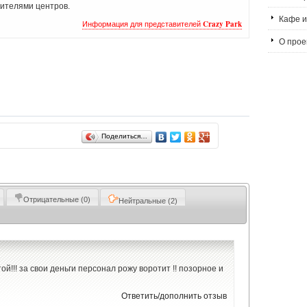
ителями центров.
Кафе и
Информация для представителей
Crazy Park
О проек
Поделиться…
Отрицательные
(0)
Нейтральные
(2)
й!!! за свои деньги персонал рожу воротит !! позорное и
Ответить/дополнить отзыв