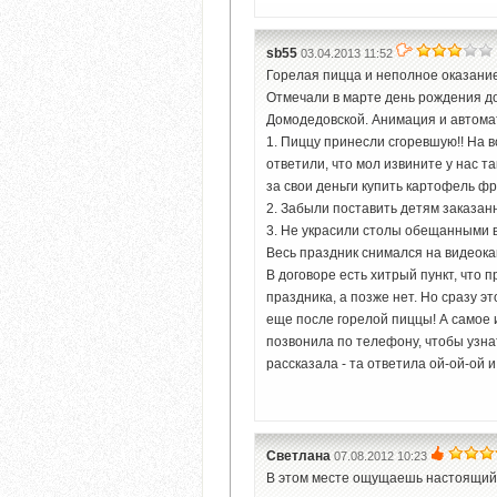
sb55
03.04.2013 11:52
Горелая пицца и неполное оказание 
Отмечали в марте день рождения до
Домодедовской. Анимация и автома
1. Пиццу принесли сгоревшую!! На в
ответили, что мол извините у нас та
за свои деньги купить картофель фр
2. Забыли поставить детям заказан
3. Не украсили столы обещанными
Весь праздник снимался на видеокам
В договоре есть хитрый пункт, что
праздника, а позже нет. Но сразу эт
еще после горелой пиццы! А самое 
позвонила по телефону, чтобы узнат
рассказала - та ответила ой-ой-ой 
Светлана
07.08.2012 10:23
В этом месте ощущаешь настоящий п