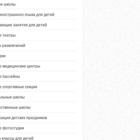
ые школы
иностранного языка для детей
ающие занятия для детей
е театры
 развлечений
рки
е медицинские центры
е бассейны
е спортивные секции
альные школы
ественные школы
зация детских праздников
е фотостудии
-классы для детей