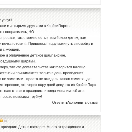
услуг!!
чки с четырьмя друзьями в КрэйзиПарк на
ты понравились, НО:
опрос как такое можно есть и тем более детям, нам
к печка готовит... Пришлось пиццу выкинуть в помойку и
и с курицей.
ное и оплаченное детское шампанское.
 воздушными шарами.
еру, так что доказательства как говорится налицо.
 претензии принимаются только в день проведения
о не заметили - просто не ожидали такого хамства, да
интересное, что через пару дней девушка из КрэйзиПарк
ь наш отзыв о празднике и когда жена им всё это
и просто повесила трубку!
Ответить/дополнить отзыв
раздник. Дети в восторге. Много аттракционов и