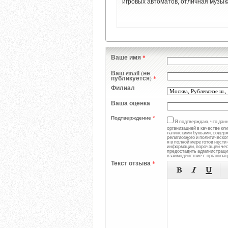
игровых автоматов, отличная музык
Ваше имя
*
Ваш email (не
публикуется)
*
Филиал
Ваша оценка
Подтверждение
*
Я подтверждаю, что дан
организацией в качестве кл
латинскими буквами, содерж
религиозного и политическо
я в полной мере готов нест
информации, порочащей чест
предоставить администрации
взаимодействие с организац
Текст отзыва
*


