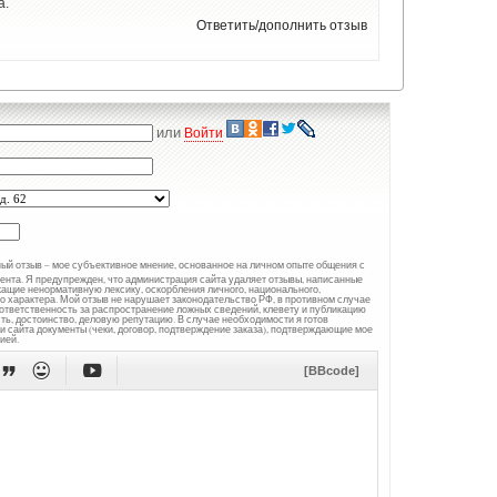
а.
Ответить/дополнить отзыв
или
Войти
ный отзыв – мое субъективное мнение, основанное на личном опыте общения с
иента. Я предупрежден, что администрация сайта удаляет отзывы, написанные
ащие ненормативную лексику, оскорбления личного, национального,
го характера. Мой отзыв не нарушает законодательство РФ, в противном случае
и ответственность за распространение ложных сведений, клевету и публикацию
ь, достоинство, деловую репутацию. В случае необходимости я готов
 сайта документы (чеки, договор, подтверждение заказа), подтверждающие мое
ией.



[BBcode]