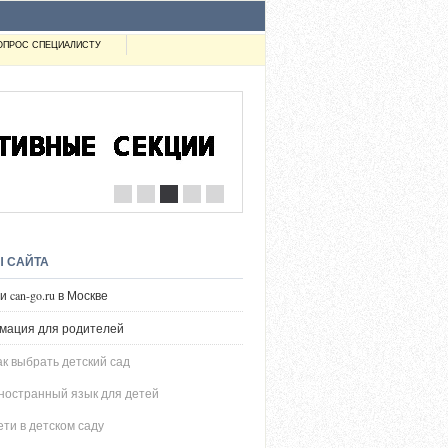
ОПРОС СПЕЦИАЛИСТУ
с 
Ы САЙТА
 can-go.ru в Москве
мация для родителей
ак выбрать детский сад
ностранный язык для детей
ети в детском саду