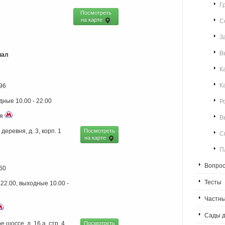
Г
Посмотреть
на карте
С
З
В
иал
К
К
-96
Р
дные 10.00 - 22.00
ая
В
еревня, д. 3, корп. 1
Посмотреть
С
на карте
П
Вопрос
-60
Тесты
 22.00, выходные 10.00 -
Частны
Сады д
 шоссе, д. 16 а, стр. 4
Посмотреть