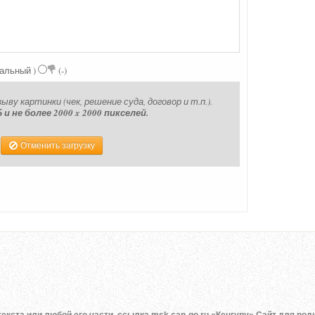
ральный )
(-)
у картинки (чек, решение суда, договор и т.п.).
 не более 2000 x 2000 пикселей.
Отменить загрузку
екста или любой его части, ссылка msk.can-go.ru «Кенгуру» Сайт для род