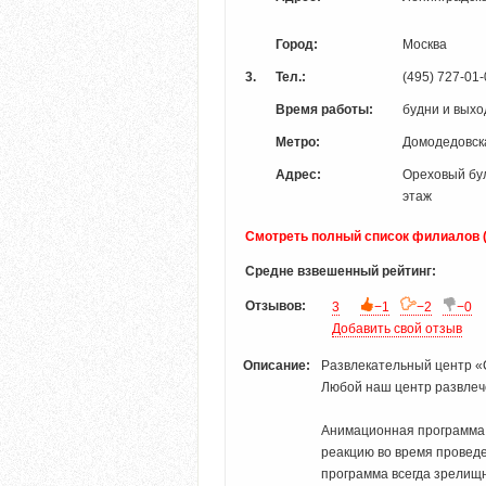
Город:
Москва
3.
Тел.:
(495) 727-01
Время работы:
будни и выхо
Метро:
Домодедовс
Адрес:
Ореховый буль
этаж
Смотреть полный список филиалов (3)
Средне взвешенный рейтинг:
Отзывов:
3
−1
−2
−0
Добавить свой отзыв
Описание:
Развлекательный центр «C
Любой наш центр развлеч
Анимационная программа 
реакцию во время провед
программа всегда зрелищн