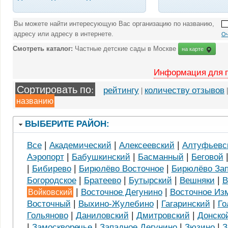
Вы можете найти интересующую Вас организацию по названию,
адресу или адресу в интернете.
Оч
Смотреть каталог:
Частные детские сады в Москве
на карте
Информация для 
Сортировать по:
рейтингу
|
количеству отзывов
названию
ВЫБЕРИТЕ РАЙОН:
|
|
|
Все
Академический
Алексеевский
Алтуфьевс
|
|
|
Аэропорт
Бабушкинский
Басманный
Беговой
|
|
|
Бибирево
Бирюлёво Восточное
Бирюлёво За
|
|
|
|
Богородское
Братеево
Бутырский
Вешняки
В
|
|
Войковский
Восточное Дегунино
Восточное Из
|
|
|
Восточный
Выхино-Жулебино
Гагаринский
Го
|
|
|
Гольяново
Даниловский
Дмитровский
Донско
|
|
|
|
Замоскворечье
Западное Дегунино
Зюзино
З