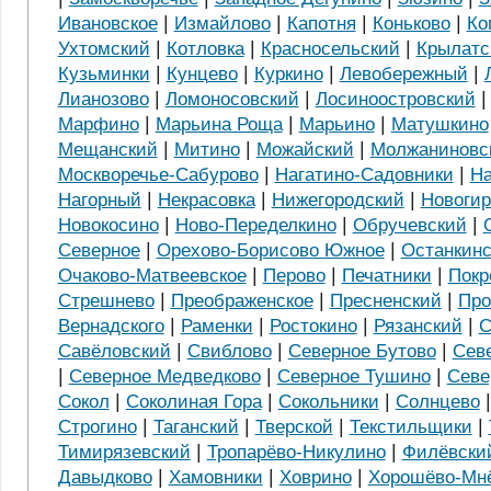
|
|
|
|
Ивановское
Измайлово
Капотня
Коньково
Ко
|
|
|
Ухтомский
Котловка
Красносельский
Крылатс
|
|
|
|
Кузьминки
Кунцево
Куркино
Левобережный
|
|
Лианозово
Ломоносовский
Лосиноостровский
|
|
|
Марфино
Марьина Роща
Марьино
Матушкино
|
|
|
Мещанский
Митино
Можайский
Молжаниновс
|
|
Москворечье-Сабурово
Нагатино-Садовники
На
|
|
|
Нагорный
Некрасовка
Нижегородский
Новогир
|
|
|
Новокосино
Ново-Переделкино
Обручевский
|
|
Северное
Орехово-Борисово Южное
Останкин
|
|
|
Очаково-Матвеевское
Перово
Печатники
Покр
|
|
|
Стрешнево
Преображенское
Пресненский
Про
|
|
|
|
Вернадского
Раменки
Ростокино
Рязанский
С
|
|
|
Савёловский
Свиблово
Северное Бутово
Сев
|
|
|
Северное Медведково
Северное Тушино
Севе
|
|
|
Сокол
Соколиная Гора
Сокольники
Солнцево
|
|
|
|
Строгино
Таганский
Тверской
Текстильщики
|
|
Тимирязевский
Тропарёво-Никулино
Филёвски
|
|
|
Давыдково
Хамовники
Ховрино
Хорошёво-Мн