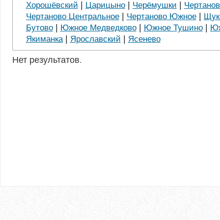
|
|
|
Хорошёвский
Царицыно
Черёмушки
Чертанов
|
|
Чертаново Центральное
Чертаново Южное
Щук
|
|
|
Бутово
Южное Медведково
Южное Тушино
Юж
|
|
Якиманка
Ярославский
Ясенево
Нет результатов.