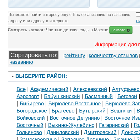
Вы можете найти интересующую Вас организацию по названию,
адресу или адресу в интернете.
Оч
Смотреть каталог:
Частные детские сады в Москве
на карте
Информация для 
Сортировать по:
рейтингу
|
количеству отзывов
названию
ВЫБЕРИТЕ РАЙОН:
|
|
|
Все
Академический
Алексеевский
Алтуфьевс
|
|
|
Аэропорт
Бабушкинский
Басманный
Беговой
|
|
|
Бибирево
Бирюлёво Восточное
Бирюлёво За
|
|
|
|
Богородское
Братеево
Бутырский
Вешняки
В
|
|
Войковский
Восточное Дегунино
Восточное Из
|
|
|
Восточный
Выхино-Жулебино
Гагаринский
Го
|
|
|
Гольяново
Даниловский
Дмитровский
Донско
|
|
|
|
Замоскворечье
Западное Дегунино
Зюзино
З