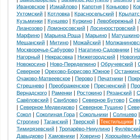
|
|
|
|
Ивановское
Измайлово
Капотня
Коньково
Ко
|
|
|
Ухтомский
Котловка
Красносельский
Крылатс
|
|
|
|
Кузьминки
Кунцево
Куркино
Левобережный
|
|
Лианозово
Ломоносовский
Лосиноостровский
|
|
|
Марфино
Марьина Роща
Марьино
Матушкино
|
|
|
Мещанский
Митино
Можайский
Молжаниновс
|
|
Москворечье-Сабурово
Нагатино-Садовники
На
|
|
|
Нагорный
Некрасовка
Нижегородский
Новогир
|
|
|
Новокосино
Ново-Переделкино
Обручевский
|
|
Северное
Орехово-Борисово Южное
Останкин
|
|
|
Очаково-Матвеевское
Перово
Печатники
Покр
|
|
|
Стрешнево
Преображенское
Пресненский
Про
|
|
|
|
Вернадского
Раменки
Ростокино
Рязанский
С
|
|
|
Савёловский
Свиблово
Северное Бутово
Сев
|
|
|
Северное Медведково
Северное Тушино
Севе
|
|
|
Сокол
Соколиная Гора
Сокольники
Солнцево
|
|
|
|
Строгино
Таганский
Тверской
Текстильщики
|
|
Тимирязевский
Тропарёво-Никулино
Филёвски
|
|
|
Давыдково
Хамовники
Ховрино
Хорошёво-Мн