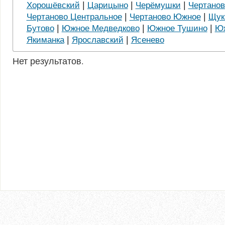
|
|
|
Хорошёвский
Царицыно
Черёмушки
Чертанов
|
|
Чертаново Центральное
Чертаново Южное
Щук
|
|
|
Бутово
Южное Медведково
Южное Тушино
Юж
|
|
Якиманка
Ярославский
Ясенево
Нет результатов.