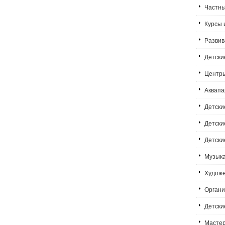
Частн
Курсы 
Развив
Детски
Центры
Аквапа
Детски
Детски
Детски
Музык
Худож
Органи
Детски
Мастер