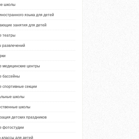
ые школы
иностранного языка для детей
ающие занятия для детей
е театры
 развлечений
рки
е медицинские центры
е бассейны
е спортивные секции
альные школы
ественные школы
зация детских праздников
е фотостудии
-классы для детей