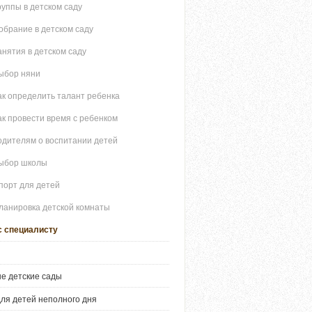
руппы в детском саду
обрание в детском саду
анятия в детском саду
ыбор няни
ак определить талант ребенка
ак провести время с ребенком
одителям о воспитании детей
ыбор школы
порт для детей
ланировка детской комнаты
с специалисту
е детские сады
ля детей неполного дня