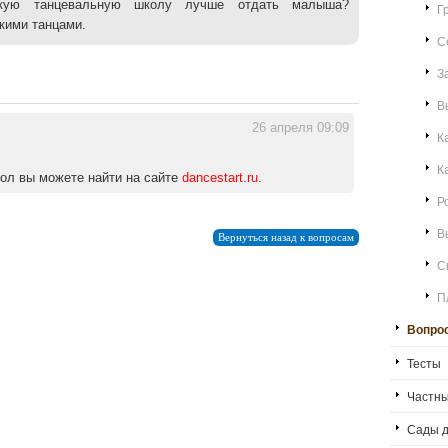
какую танцевальную школу лучше отдать малыша?
Г
кими танцами.
С
З
В
26 апреля 09:09
К
К
ол вы можете найти на сайте
dancestart.ru
.
Р
В
Вернуться назад к вопросам
С
П
Вопро
Тесты
Частны
Сады д